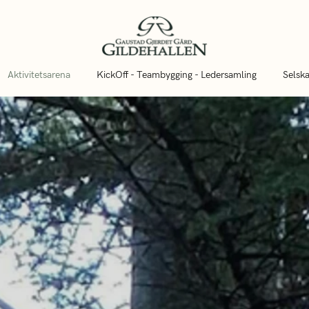
Aktivitetsarena
KickOff - Teambygging - Ledersamling
Selsk